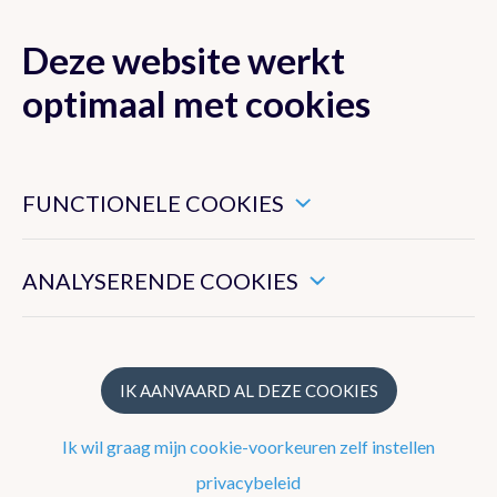
Deze website werkt
MENU
optimaal met cookies
Dit zijn noodzakelijke cookies die ervoor zorgen dat deze
website goed functioneert.
FUNCTIONELE COOKIES
Klimaat van België
Hiermee kunnen we het algemeen gebruik van deze website
meten.
ANALYSERENDE COOKIES
Recente waarnemingen te Ukkel
Klimatologisch overzicht
Klimatologische kaarten
IK AANVAARD AL DEZE COOKIES
Klimaatnormalen te Ukkel
Ik wil graag mijn cookie-voorkeuren zelf instellen
Klimaatatlas
privacybeleid
Klimaat in uw gemeente