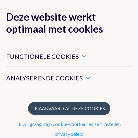
Deze website werkt
MENU
optimaal met cookies
Dit zijn noodzakelijke cookies die ervoor zorgen dat deze
website goed functioneert.
FUNCTIONELE COOKIES
Klimaat van België
Hiermee kunnen we het algemeen gebruik van deze website
meten.
ANALYSERENDE COOKIES
Recente waarnemingen te Ukkel
Klimatologisch overzicht
Klimatologische kaarten
IK AANVAARD AL DEZE COOKIES
Klimaatnormalen te Ukkel
Ik wil graag mijn cookie-voorkeuren zelf instellen
Klimaatatlas
privacybeleid
Klimaat in uw gemeente