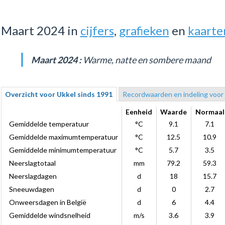
Maart 2024 in
cijfers
,
grafieken
en
kaarte
Maart 2024 :
Warme, natte en sombere maand
Overzicht voor Ukkel sinds 1991
Recordwaarden en indeling voor
Eenheid
Waarde
Normaal
Gemiddelde temperatuur
°C
9.1
7.1
Gemiddelde maximumtemperatuur
°C
12.5
10.9
Gemiddelde minimumtemperatuur
°C
5.7
3.5
Neerslagtotaal
mm
79.2
59.3
Neerslagdagen
d
18
15.7
Sneeuwdagen
d
0
2.7
Onweersdagen in België
d
6
4.4
Gemiddelde windsnelheid
m/s
3.6
3.9