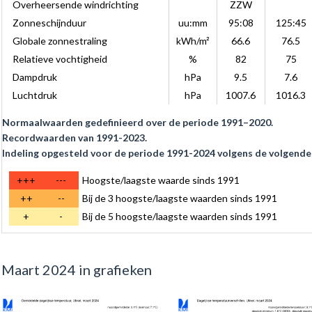
Overheersende windrichting
ZZW
Zonneschijnduur
uu:mm
95:08
125:45
Globale zonnestraling
kWh/m²
66.6
76.5
Relatieve vochtigheid
%
82
75
Dampdruk
hPa
9.5
7.6
Luchtdruk
hPa
1007.6
1016.3
Normaalwaarden gedefinieerd over de periode 1991–2020.
Recordwaarden van 1991-2023.
Indeling opgesteld voor de periode 1991-2024 volgens de volgende 
+++
---
Hoogste/laagste waarde sinds 1991
++
--
Bij de 3 hoogste/laagste waarden sinds 1991
+
-
Bij de 5 hoogste/laagste waarden sinds 1991
Maart 2024 in grafieken