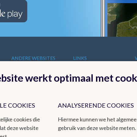
ANDERE WEBSITES
LINKS
VAN HET KMI
t
Europese
bsite werkt optimaal met cook
KMI in Dourbes
meteorologische
Radar
diensten
Ozon
Internationale
Remote Sensing
organisaties
Climate Dynamics
LE COOKIES
ANALYSERENDE COOKIES
Nationale organisaties
Hydroland
Federale
elijke cookies die
Hiermee kunnen we het algeme
Wetenschappelijke
dat deze website
gebruik van deze website meten.
Instellingen
ert.