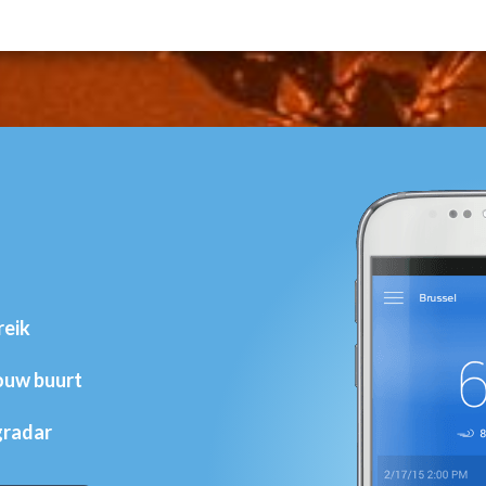
reik
jouw buurt
gradar