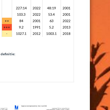
227:14
2022
48:19
2001
103.3
2022
53.4
2001
++
84
2001
63
2022
+++
9.2
1991
5.2
2013
-
1027.1
2012
1003.1
2018
definitie: