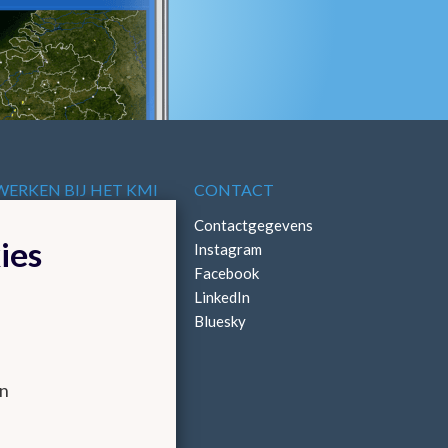
WERKEN BIJ HET KMI
CONTACT
Vacatures
Contactgegevens
ies
Stages
Instagram
Facebook
LinkedIn
Bluesky
en