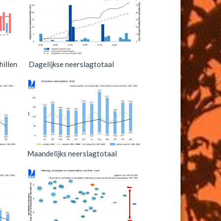
illen
Dagelijkse neerslagtotaal
Maandelijks neerslagtotaal