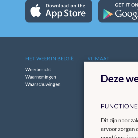
HET WEER IN BELGIË
KLIMAAT
Weerbericht
Klimatologisch overzich
Deze we
Waarnemingen
Klimatologische kaarten
Waarschuwingen
FUNCTIONE
Dit zijn noodzak
ervoor zorgen 
goed functione