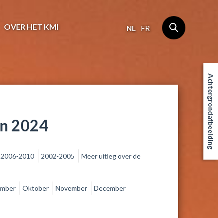
OVER HET KMI
NL
FR
Achtergrondafbeelding
an 2024
2006-2010
2002-2005
Meer uitleg over de
ember
Oktober
November
December