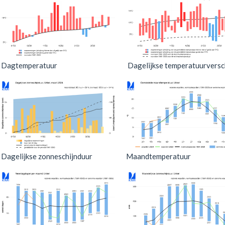
Dagtemperatuur
Dagelijkse temperatuurversch
Dagelijkse zonneschijnduur
Maandtemperatuur