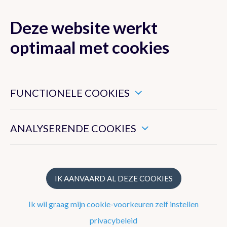
Deze website werkt
MENU
optimaal met cookies
Dit zijn noodzakelijke cookies die ervoor zorgen dat deze
website goed functioneert.
FUNCTIONELE COOKIES
Onderzoeksdomeinen
Hiermee kunnen we het algemeen gebruik van deze website
meten.
ANALYSERENDE COOKIES
Klimaatprojecties
Atmosferische modellering
Risicoanalyse en duurzaamheid
IK AANVAARD AL DEZE COOKIES
Dynamische Meteorologie en Klimatologie
Ik wil graag mijn cookie-voorkeuren zelf instellen
Hydrometeorologie
privacybeleid
Radarmeteorologie, bliksemdetectie en nowcasting