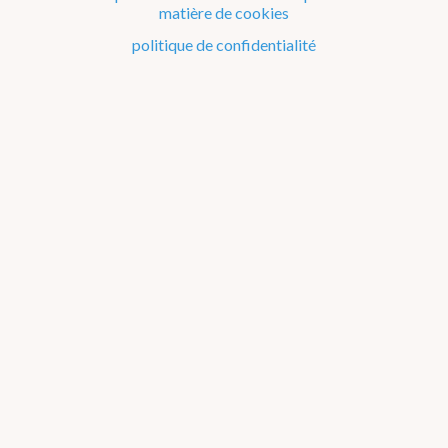
matière de cookies
Le climat de la Belgique mois après mois
politique de confidentialité
Evénements remarquables depuis 1901
Changement climatique en Belgique
Climats dans le monde
Atlas climatique
température de l'air
précipitations
rayonnement solaire
orages
quantités de précipitations
jours de précip. (1 mm/jour)
jours de précip. (10 mm/jour)
à propos
annuel
jan
fév
mar
avr
mai
jun
jul
aou
sep