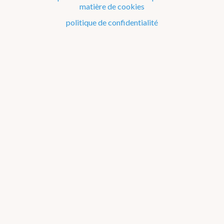
matière de cookies
Le climat de la Belgique mois après mois
politique de confidentialité
Evénements remarquables depuis 1901
Changement climatique en Belgique
Climats dans le monde
Atlas climatique
température de l'air
précipitations
rayonnement solaire
orages
rayonnement solaire global
durée d'insolation
à propos
annuel
jan
fév
mar
avr
mai
jun
jul
aou
sep
oct
nov
déc
printemps
été
automne
hiver