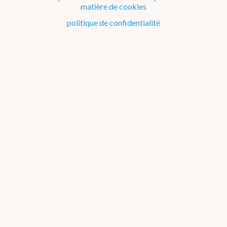
matière de cookies
Le climat de la Belgique mois après mois
politique de confidentialité
Evénements remarquables depuis 1901
Changement climatique en Belgique
Climats dans le monde
Bilans climatologiques de 2006 à 2010
2026
2025
2024
2023
2022
2021
2016-2020
2011-2015
2006-2010
2002-2005
A propos des
graphiques
2006
2007
2008
2009
2010
Janvier
Février
Mars
Avril
Mai
Juin
Juillet
Août