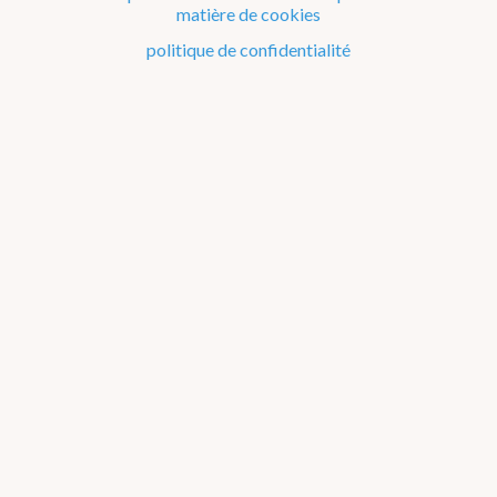
matière de cookies
Le climat de la Belgique mois après mois
politique de confidentialité
Evénements remarquables depuis 1901
Changement climatique en Belgique
Climats dans le monde
Bilans climatologiques de 2006 à 2010
2026
2025
2024
2023
2022
2021
2016-2020
2011-2015
2006-2010
2002-2005
A propos des
graphiques
2006
2007
2008
2009
2010
Janvier
Février
Mars
Avril
Mai
Juin
Juillet
Août