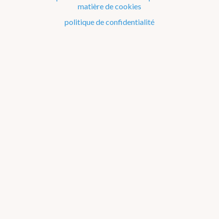
matière de cookies
Le climat de la Belgique mois après mois
politique de confidentialité
Evénements remarquables depuis 1901
Changement climatique en Belgique
Climats dans le monde
Bilans climatologiques de 2011 à 2015
2026
2025
2024
2023
2022
2021
2016-2020
2011-2015
2006-2010
2002-2005
A propos des
graphiques
2011
2012
2013
2014
2015
Janvier
Février
Mars
Avril
Mai
Juin
Juillet
Août