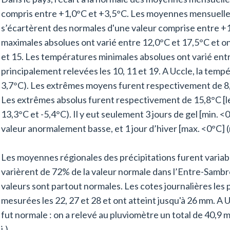
compris entre +1,0°C et +3,5°C. Les moyennes mensuelle
s’écartèrent des normales d'une valeur comprise entre +
maximales absolues ont varié entre 12,0°C et 17,5°C et o
et 15. Les températures minimales absolues ont varié entr
principalement relevées les 10, 11 et 19. A Uccle, la tem
3,7°C). Les extrêmes moyens furent respectivement de 8,6
Les extrêmes absolus furent respectivement de 15,8°C [le 1
13,3°C et -5,4°C). Il y eut seulement 3 jours de gel [min. <0°
valeur anormalement basse, et 1 jour d’hiver [max. <0°C] (no
Les moyennes régionales des précipitations furent variab
varièrent de 72% de la valeur normale dans l’Entre-Sambr
valeurs sont partout normales. Les cotes journalières les
mesurées les 22, 27 et 28 et ont atteint jusqu'à 26 mm. A 
fut normale : on a relevé au pluviomètre un total de 40,9 
j.).