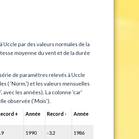
à Uccle par des valeurs normales de la
itesse moyenne du vent et de la durée
série de paramètres relevés à Uccle
es ( 'Norm.') et les valeurs mensuelles
 avec les années). La colonne 'car'
lle observée ('Mois').
ecord +
Année
Record -
Année
.9
1990
-3.2
1986