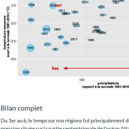
Bilan complet
Du 1er au 6, le temps sur nos régions fut principalement
pression située sur la partie septentrionale de l’océan Atl