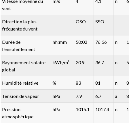
Vitesse moyenne du
m/s
4
4.1
n
6
vent
Direction la plus
OSO
SSO
fréquente du vent
Durée de
hh:mm
50:02
76:36
n
1
l'ensoleillement
Rayonnement solaire
kWh/m²
30.9
36.7
n
5
global
Humidité relative
%
83
81
n
8
Tension de vapeur
hPa
7.9
6.7
a
8
Pression
hPa
1015.1
1017.4
n
1
atmosphérique