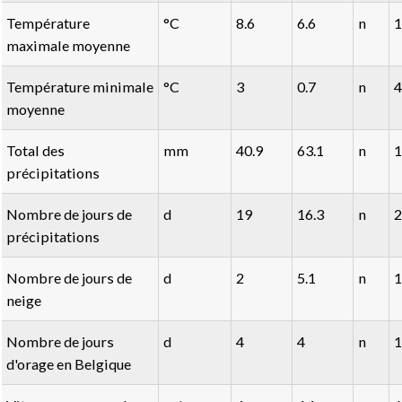
Température
°C
8.6
6.6
n
1
maximale moyenne
Température minimale
°C
3
0.7
n
4
moyenne
Total des
mm
40.9
63.1
n
1
précipitations
Nombre de jours de
d
19
16.3
n
2
précipitations
Nombre de jours de
d
2
5.1
n
1
neige
Nombre de jours
d
4
4
n
1
d'orage en Belgique