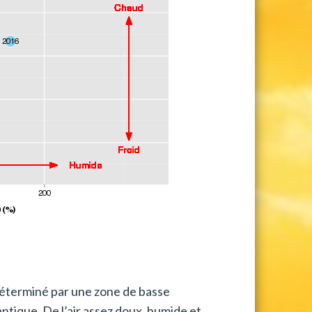
 déterminé par une zone de basse
antique. De l’air assez doux, humide et