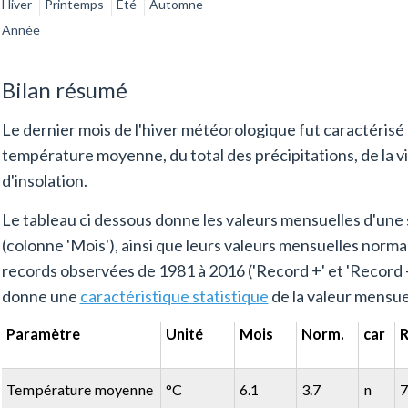
Hiver
Printemps
Eté
Automne
Année
Bilan résumé
Le dernier mois de l'hiver météorologique fut caractérisé 
température moyenne, du total des précipitations, de la v
d'insolation.
Le tableau ci dessous donne les valeurs mensuelles d'une 
(colonne 'Mois'), ainsi que leurs valeurs mensuelles normal
records observées de 1981 à 2016 ('Record +' et 'Record -',
donne une
caractéristique statistique
de la valeur mensue
Paramètre
Unité
Mois
Norm.
car
R
Température moyenne
°C
6.1
3.7
n
7