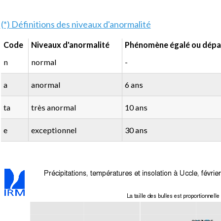
(*) Définitions des niveaux d'anormalité
Code
Niveaux d'anormalité
Phénomène égalé ou dépas
n
normal
-
a
anormal
6 ans
ta
très anormal
10 ans
e
exceptionnel
30 ans