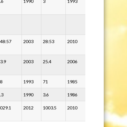
.6
1990
3
1993
48:57
2003
28:53
2010
3.9
2003
25.4
2006
8
1993
71
1985
.3
1990
3.6
1986
029.1
2012
1003.5
2010