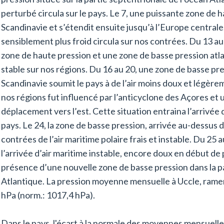
perturbé circula sur le pays. Le 7, une puissante zone de 
Scandinavie et s’étendit ensuite jusqu’à l’Europe centrale. 
sensiblement plus froid circula sur nos contrées. Du 13 au 
zone de haute pression et une zone de basse pression atlant
stable sur nos régions. Du 16 au 20, une zone de basse pre
Scandinavie soumit le pays à de l’air moins doux et légère
nos régions fut influencé par l’anticyclone des Açores et 
déplacement vers l’est. Cette situation entraina l’arrivée 
pays. Le 24, la zone de basse pression, arrivée au-dessus d
contrées de l’air maritime polaire frais et instable. Du 25 
l’arrivée d’air maritime instable, encore doux en début de pé
présence d’une nouvelle zone de basse pression dans la pa
Atlantique. La pression moyenne mensuelle à Uccle, ramen
hPa (norm.: 1017,4 hPa).
Dans le pays, l'écart à la normale des moyennes mensuell