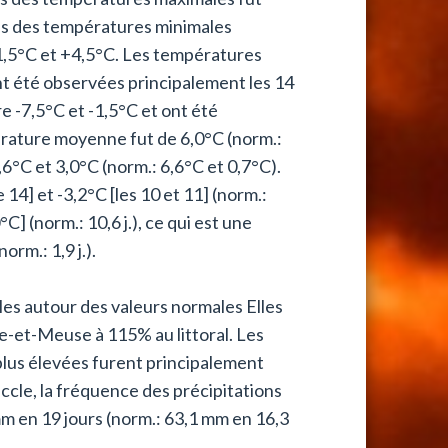
s des températures minimales
1,5°C et +4,5°C. Les températures
nt été observées principalement les 14
e -7,5°C et -1,5°C et ont été
pérature moyenne fut de 6,0°C (norm.:
°C et 3,0°C (norm.: 6,6°C et 0,7°C).
4] et -3,2°C [les 10 et 11] (norm.:
C] (norm.: 10,6 j.), ce qui est une
rm.: 1,9 j.).
les autour des valeurs normales Elles
e-et-Meuse à 115% au littoral. Les
 plus élevées furent principalement
Uccle, la fréquence des précipitations
mm en 19 jours (norm.: 63,1 mm en 16,3