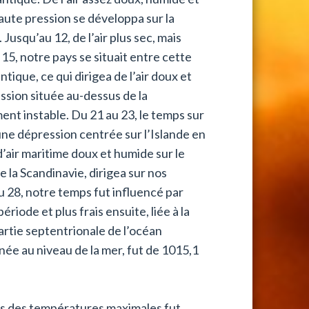
haute pression se développa sur la
Jusqu’au 12, de l’air plus sec, mais
15, notre pays se situait entre cette
ique, ce qui dirigea de l’air doux et
ssion située au-dessus de la
ment instable. Du 21 au 23, le temps sur
une dépression centrée sur l’Islande en
d’air maritime doux et humide sur le
e la Scandinavie, dirigea sur nos
au 28, notre temps fut influencé par
riode et plus frais ensuite, liée à la
rtie septentrionale de l’océan
ée au niveau de la mer, fut de 1015,1
es des températures maximales fut