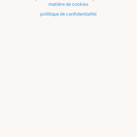
matière de cookies
Le climat de la Belgique mois après mois
politique de confidentialité
Evénements remarquables depuis 1901
Changement climatique en Belgique
Climats dans le monde
Bilans climatologiques de 2020
2026
2025
2024
2023
2022
2021
2016-2020
2011-2015
2006-2010
2002-2005
A propos des
graphiques
2016
2017
2018
2019
2020
Janvier
Février
Mars
Avril
Mai
Juin
Juillet
Août