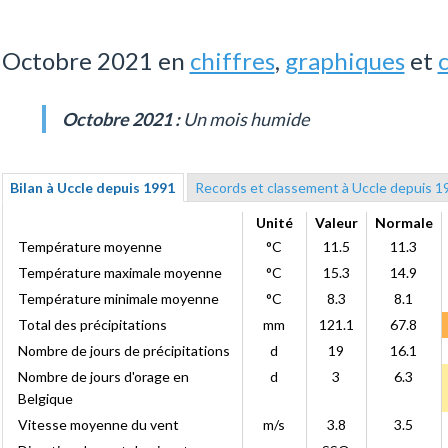
Octobre 2021 en
chiffres
,
graphiques
et
Octobre 2021 :
Un mois humide
Bilan à Uccle depuis 1991
Records et classement à Uccle depuis 1
Unité
Valeur
Normale
Température moyenne
°C
11.5
11.3
Température maximale moyenne
°C
15.3
14.9
Température minimale moyenne
°C
8.3
8.1
Total des précipitations
mm
121.1
67.8
Nombre de jours de précipitations
d
19
16.1
Nombre de jours d'orage en
d
3
6.3
Belgique
Vitesse moyenne du vent
m/s
3.8
3.5