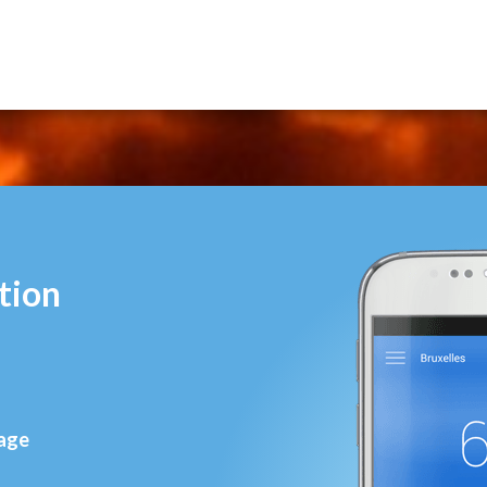
tion
rage