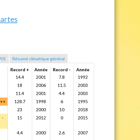
cartes
901
Résumé climatique général
Record +
Année
Record -
Année
14.4
2001
7.8
1992
18
2006
11.5
2003
11.4
2001
4.4
2003
++
128.7
1998
6
1995
23
2000
10
2018
-
15
2012
0
2015
4.4
2000
2.6
2007