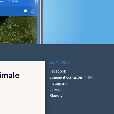
TRAVAILLER À L'IRM
CONTACT
ffres d'emploi
Facebook
timale
Stages
Comment contacter l'IRM
Instagram
LinkedIn
Bluesky