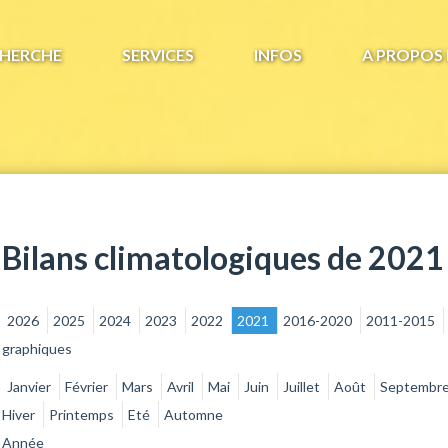
HERCHE
SERVICES
INFOS
A PROPOS 
Bilans climatologiques de 2021
2026
2025
2024
2023
2022
2021
2016-2020
2011-2015
graphiques
Janvier
Février
Mars
Avril
Mai
Juin
Juillet
Août
Septembr
Hiver
Printemps
Eté
Automne
Année