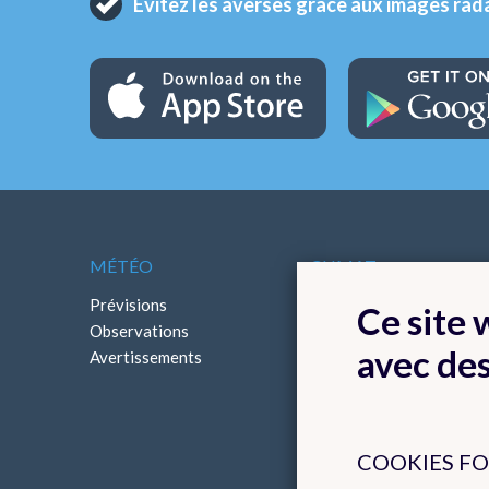
Evitez les averses grâce aux images rad
MÉTÉO
CLIMAT
Prévisions
Cartes climatologiques
Ce site
Observations
Bilans climatologiques
avec de
Avertissements
COOKIES F