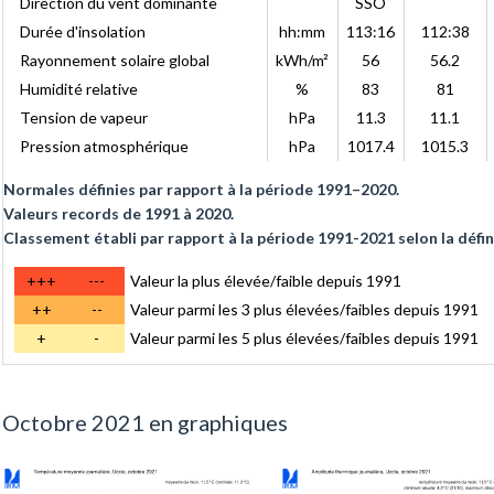
Direction du vent dominante
SSO
Durée d'insolation
hh:mm
113:16
112:38
Rayonnement solaire global
kWh/m²
56
56.2
Humidité relative
%
83
81
Tension de vapeur
hPa
11.3
11.1
Pression atmosphérique
hPa
1017.4
1015.3
Normales définies par rapport à la période 1991–2020.
Valeurs records de 1991 à 2020.
Classement établi par rapport à la période 1991-2021 selon la défin
+++
---
Valeur la plus élevée/faible depuis 1991
++
--
Valeur parmi les 3 plus élevées/faibles depuis 1991
+
-
Valeur parmi les 5 plus élevées/faibles depuis 1991
Octobre 2021 en graphiques