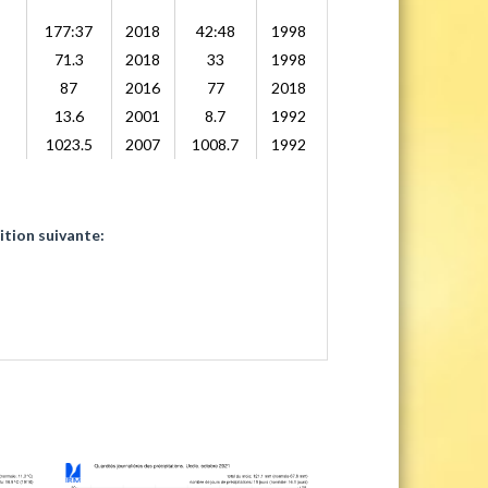
177:37
2018
42:48
1998
71.3
2018
33
1998
87
2016
77
2018
13.6
2001
8.7
1992
1023.5
2007
1008.7
1992
ition suivante: