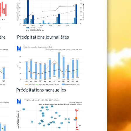
ère
Précipitations journalières
Précipitations mensuelles