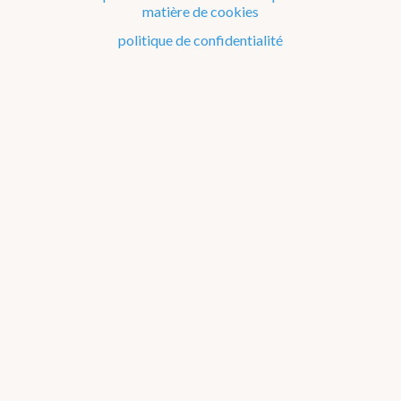
matière de cookies
Le climat de la Belgique mois après mois
politique de confidentialité
Evénements remarquables depuis 1901
Changement climatique en Belgique
Climats dans le monde
Bilans climatologiques de 2023
2026
2025
2024
2023
2022
2021
2016-2020
2011-2015
2006-2010
2002-2005
A propos des
graphiques
Janvier
Février
Mars
Avril
Mai
Juin
Juillet
Août
Septembre
Octobre
Novembre
Décembre