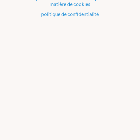
matière de cookies
Le climat de la Belgique mois après mois
politique de confidentialité
Evénements remarquables depuis 1901
Changement climatique en Belgique
Climats dans le monde
Précipitations
Liste des événements remarquables
par type d'événement
par décennie
par région
par
mois
par saison
Précipitations
Température
Gel
Canicule
Insolation
Sécheresse
Inondations
Neige
Orage
Tornade