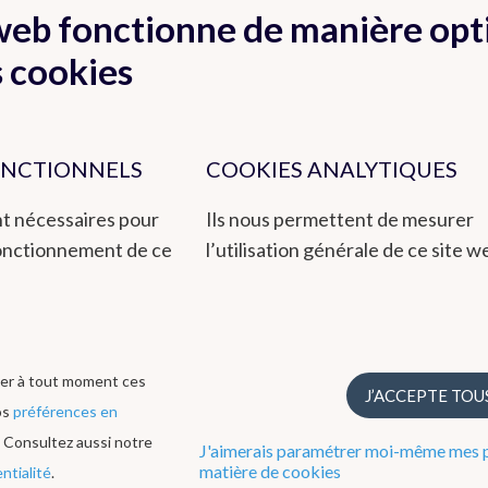
Organisations
O
 web fonctionne de manière op
Centre de Physique du
internationales
Globe
s cookies
Organisations nationales
Groupe radar et
Instituts scientifiques
détéction de la foudre
fédéraux
Ozone
Remote Sensing
ONCTIONNELS
COOKIES ANALYTIQUES
Climate Dynamics
Hydroland
nt nécessaires pour
Ils nous permettent de mesurer
fonctionnement de ce
l’utilisation générale de ce site w
ce fiable, au public et aux autorités, basé sur la recherche, l'innovat
ègre également les enjeux environnementaux au moyen de son enregist
avers de son système de gestion de la qualité selon la norme ISO900
er à tout moment ces
J’ACCEPTE TOU
os
préférences en
. Consultez aussi notre
J'aimerais paramétrer moi-même mes p
Déclaration d'accessibilité
Politique de confidentialité
Préf
matière de cookies
ntialité
.