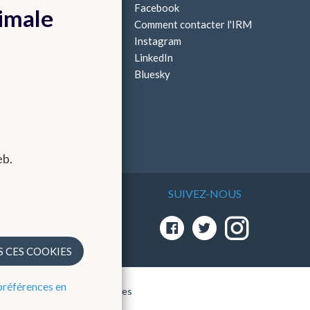
ffres d'emploi
Facebook
timale
Stages
Comment contacter l'IRM
Instagram
LinkedIn
Bluesky
eb.
SUIVEZ-NOUS
ion et
rement
1.
S CES COOKIES
références en
érences en matière de cookies