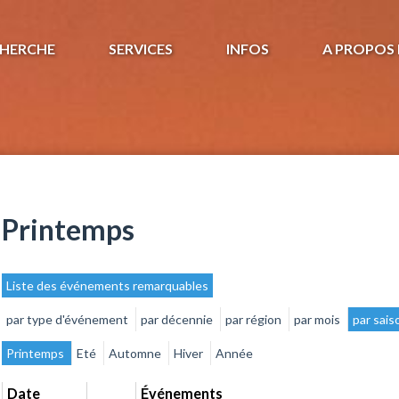
HERCHE
SERVICES
INFOS
A PROPOS 
Printemps
Liste des événements remarquables
par type d'événement
par décennie
par région
par mois
par sais
Printemps
Eté
Automne
Hiver
Année
Date
Événements