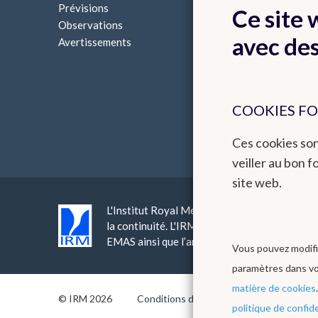
Prévisions
Cartes climatologiques
Ce site
Observations
Bilans climatologiques
avec de
Avertissements
COOKIES F
Ces cookies so
veiller au bon 
site web.
L'Institut Royal Météorologique offre un servi
la continuité. L'IRM est un institut qui int
EMAS ainsi que l’amélioration continue au tr
Vous pouvez modifi
paramètres dans v
matière de cookies
© IRM 2026
Conditions d'utilisation
RGPD
politique de confide