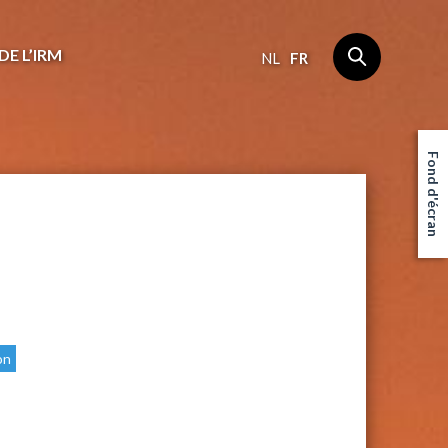
DE L’IRM
NL
FR
Fond d'écran
on