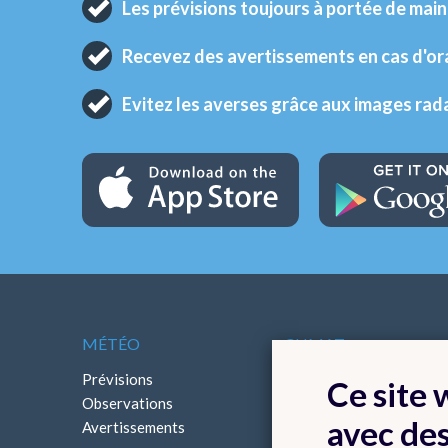
Les prévisions toujours à portée de main
Recevez des avertissements en cas d'o
Evitez les averses grâce aux images rad
MÉTÉO
CLIMAT
Prévisions
Cartes climatologiques
Ce site
Observations
Bilans climatologiques
avec de
Avertissements