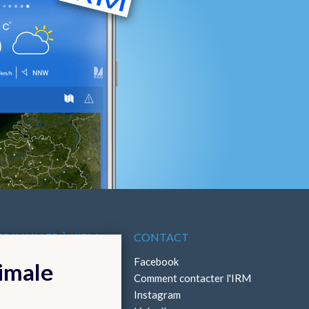
TRAVAILLER À L'IRM
CONTACT
ffres d'emploi
Facebook
timale
Stages
Comment contacter l'IRM
Instagram