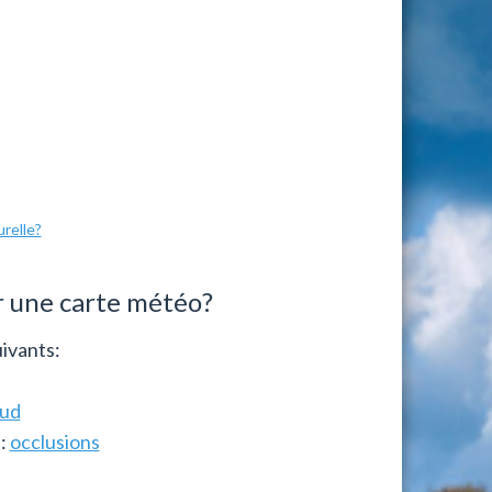
urelle?
ur une carte météo?
uivants:
aud
s:
occlusions