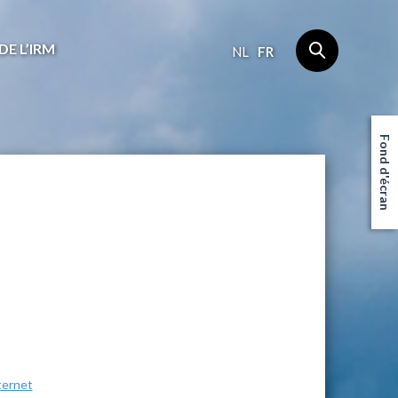
DE L’IRM
NL
FR
Fond d'écran
ternet