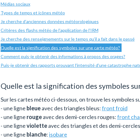
Médias sociaux
Types de temps et icônes météo
Je cherche d’anciennes données météorologiques
Critères des flashs météo de l'application de l'IRM
Je cherche des renseignements sur le temps qu’il a fait dans le passé
Quelle est la signification des symboles sur une carte météo?
Comment puis-je obtenir des informations à propos des orages?
Puis-je obtenir des rapports prouvant l'intensité d'une catastrophe nat
Quelle est la signification des symboles s
Sur les cartes météo ci-dessous, on trouve les symboles s
- une ligne
bleue
avec des triangles bleus:
front froid
- une ligne
rouge
avec des demi-cercles rouges:
front ch
- une ligne
violette
avec des triangles et des demi-cercle
- une ligne
blanche
:
isobare