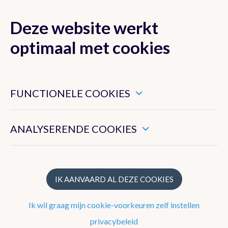
Deze website werkt
MENU
optimaal met cookies
Dit zijn noodzakelijke cookies die ervoor zorgen dat deze
website goed functioneert.
FUNCTIONELE COOKIES
Klimaat van België
Hiermee kunnen we het algemeen gebruik van deze website
meten.
ANALYSERENDE COOKIES
Recente waarnemingen te Ukkel
Klimatologisch overzicht
Klimatologische kaarten
IK AANVAARD AL DEZE COOKIES
Klimaatnormalen te Ukkel
Ik wil graag mijn cookie-voorkeuren zelf instellen
Klimaatatlas
privacybeleid
Klimaat in uw gemeente