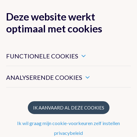
Deze website werkt
MENU
optimaal met cookies
Dit zijn noodzakelijke cookies die ervoor zorgen dat deze
website goed functioneert.
FUNCTIONELE COOKIES
Klimaat van België
Hiermee kunnen we het algemeen gebruik van deze website
meten.
ANALYSERENDE COOKIES
Recente waarnemingen te Ukkel
Klimatologisch overzicht
Klimatologische kaarten
IK AANVAARD AL DEZE COOKIES
Klimaatnormalen te Ukkel
Ik wil graag mijn cookie-voorkeuren zelf instellen
Klimaatatlas
privacybeleid
Klimaat in uw gemeente