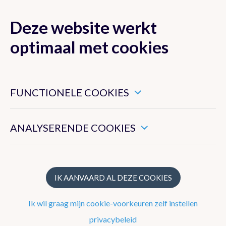
Deze website werkt
MENU
optimaal met cookies
Dit zijn noodzakelijke cookies die ervoor zorgen dat deze
website goed functioneert.
FUNCTIONELE COOKIES
Klimaat van België
Hiermee kunnen we het algemeen gebruik van deze website
meten.
ANALYSERENDE COOKIES
Recente waarnemingen te Ukkel
Klimatologisch overzicht
Klimatologische kaarten
IK AANVAARD AL DEZE COOKIES
Klimaatnormalen te Ukkel
Ik wil graag mijn cookie-voorkeuren zelf instellen
Klimaatatlas
privacybeleid
Klimaat in uw gemeente