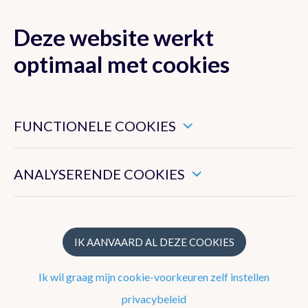
Deze website werkt
MENU
optimaal met cookies
Dit zijn noodzakelijke cookies die ervoor zorgen dat deze
website goed functioneert.
FUNCTIONELE COOKIES
Klimaat van België
Hiermee kunnen we het algemeen gebruik van deze website
meten.
ANALYSERENDE COOKIES
Recente waarnemingen te Ukkel
Klimatologisch overzicht
Klimatologische kaarten
IK AANVAARD AL DEZE COOKIES
Klimaatnormalen te Ukkel
Ik wil graag mijn cookie-voorkeuren zelf instellen
Klimaatatlas
privacybeleid
Klimaat in uw gemeente