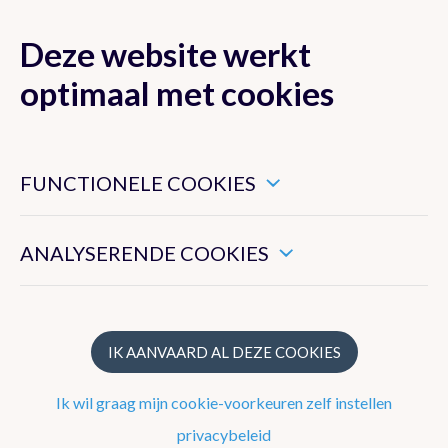
Deze website werkt
MENU
optimaal met cookies
Dit zijn noodzakelijke cookies die ervoor zorgen dat deze
website goed functioneert.
FUNCTIONELE COOKIES
Klimaat van België
Hiermee kunnen we het algemeen gebruik van deze website
meten.
ANALYSERENDE COOKIES
Recente waarnemingen te Ukkel
Klimatologisch overzicht
Klimatologische kaarten
IK AANVAARD AL DEZE COOKIES
Klimaatnormalen te Ukkel
Ik wil graag mijn cookie-voorkeuren zelf instellen
Klimaatatlas
privacybeleid
Klimaat in uw gemeente