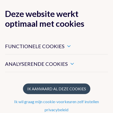
Deze website werkt
MENU
optimaal met cookies
Dit zijn noodzakelijke cookies die ervoor zorgen dat deze
website goed functioneert.
FUNCTIONELE COOKIES
Klimaat van België
Hiermee kunnen we het algemeen gebruik van deze website
meten.
ANALYSERENDE COOKIES
Recente waarnemingen te Ukkel
Klimatologisch overzicht
Klimatologische kaarten
IK AANVAARD AL DEZE COOKIES
Klimaatnormalen te Ukkel
Ik wil graag mijn cookie-voorkeuren zelf instellen
Klimaatatlas
privacybeleid
Klimaat in uw gemeente