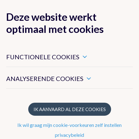
Deze website werkt
MENU
optimaal met cookies
Dit zijn noodzakelijke cookies die ervoor zorgen dat deze
website goed functioneert.
FUNCTIONELE COOKIES
Klimaat van België
Hiermee kunnen we het algemeen gebruik van deze website
meten.
ANALYSERENDE COOKIES
Recente waarnemingen te Ukkel
Klimatologisch overzicht
Klimatologische kaarten
IK AANVAARD AL DEZE COOKIES
Klimaatnormalen te Ukkel
Ik wil graag mijn cookie-voorkeuren zelf instellen
Klimaatatlas
privacybeleid
Klimaat in uw gemeente