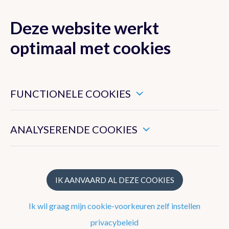
Deze website werkt
MENU
optimaal met cookies
Dit zijn noodzakelijke cookies die ervoor zorgen dat deze
website goed functioneert.
FUNCTIONELE COOKIES
Klimaat van België
Hiermee kunnen we het algemeen gebruik van deze website
meten.
ANALYSERENDE COOKIES
Recente waarnemingen te Ukkel
Klimatologisch overzicht
Klimatologische kaarten
IK AANVAARD AL DEZE COOKIES
Klimaatnormalen te Ukkel
Ik wil graag mijn cookie-voorkeuren zelf instellen
Klimaatatlas
privacybeleid
Klimaat in uw gemeente