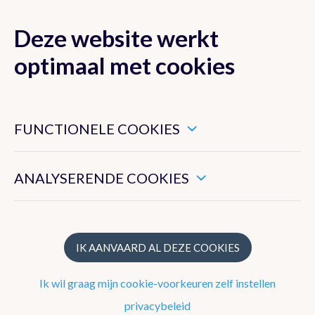
Deze website werkt
MENU
optimaal met cookies
Dit zijn noodzakelijke cookies die ervoor zorgen dat deze
website goed functioneert.
FUNCTIONELE COOKIES
Klimaat van België
Hiermee kunnen we het algemeen gebruik van deze website
meten.
ANALYSERENDE COOKIES
Recente waarnemingen te Ukkel
Klimatologisch overzicht
Klimatologische kaarten
IK AANVAARD AL DEZE COOKIES
Klimaatnormalen te Ukkel
Ik wil graag mijn cookie-voorkeuren zelf instellen
Klimaatatlas
privacybeleid
Klimaat in uw gemeente