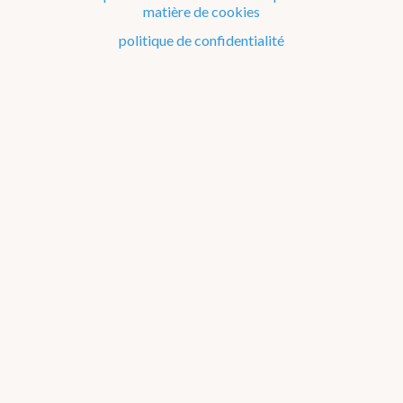
matière de cookies
Le climat de la Belgique mois après mois
politique de confidentialité
Evénements remarquables depuis 1901
Changement climatique en Belgique
Climats dans le monde
Atlas climatique
température de l'air
précipitations
rayonnement solaire
orages
quantités de précipitations
jours de précip. (1 mm/jour)
jours de précip. (10 mm/jour)
à propos
annuel
jan
fév
mar
avr
mai
jun
jul
aou
sep