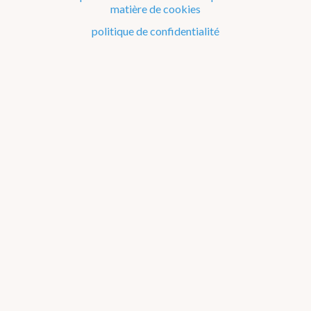
matière de cookies
Le climat de la Belgique mois après mois
politique de confidentialité
Evénements remarquables depuis 1901
Changement climatique en Belgique
Climats dans le monde
Atlas climatique
température de l'air
précipitations
rayonnement solaire
orages
quantités de précipitations
jours de précip. (1 mm/jour)
jours de précip. (10 mm/jour)
à propos
annuel
jan
fév
mar
avr
mai
jun
jul
aou
sep