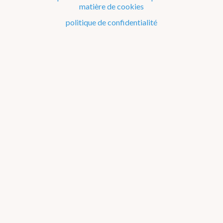
matière de cookies
Le climat de la Belgique mois après mois
politique de confidentialité
Evénements remarquables depuis 1901
Changement climatique en Belgique
Climats dans le monde
Atlas climatique
température de l'air
précipitations
rayonnement solaire
orages
rayonnement solaire global
durée d'insolation
à propos
annuel
jan
fév
mar
avr
mai
jun
jul
aou
sep
oct
nov
déc
printemps
été
automne
hiver