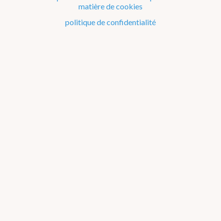
matière de cookies
Le climat de la Belgique mois après mois
politique de confidentialité
Evénements remarquables depuis 1901
Changement climatique en Belgique
Climats dans le monde
Atlas climatique
température de l'air
précipitations
rayonnement solaire
orages
rayonnement solaire global
durée d'insolation
à propos
annuel
jan
fév
mar
avr
mai
jun
jul
aou
sep
oct
nov
déc
printemps
été
automne
hiver