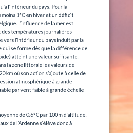
qu'à l'intérieur du pays. Pour la
moins 1°C en hiver et un déficit
lgique. L'influence de la mer est
t des températures journalières
vers l'intérieur du pays induit par la
e qui se forme dès que la différence de
oide) atteint une valeur suffisante.
s la zone littorale les valeurs de
 20 km où son action s'ajoute à celle de
a pression atmosphérique à grande
uable par vent faible à grande échelle
moyenne de 0.6°C par 100 m d'altitude.
eaux de l’Ardenne s'élève donc à