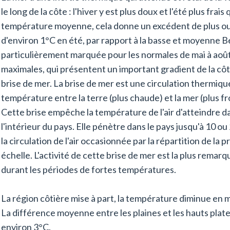
le long de la côte : l'hiver y est plus doux et l'été plus frais 
température moyenne, cela donne un excédent de plus ou 
d'environ 1°C en été, par rapport à la basse et moyenne Be
particulièrement marquée pour les normales de mai à aoû
maximales, qui présentent un important gradient de la côte 
brise de mer. La brise de mer est une circulation thermiqu
température entre la terre (plus chaude) et la mer (plus fr
Cette brise empêche la température de l'air d'atteindre dan
l'intérieur du pays. Elle pénètre dans le pays jusqu'à 10 ou
la circulation de l'air occasionnée par la répartition de l
échelle. L'activité de cette brise de mer est la plus remarq
durant les périodes de fortes températures.
La région côtière mise à part, la température diminue en 
La différence moyenne entre les plaines et les hauts plat
environ 3°C.