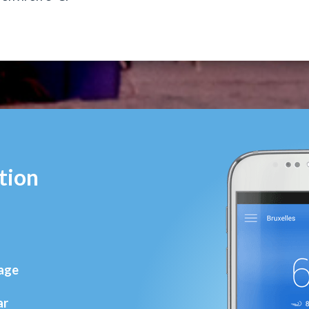
tion
rage
ar