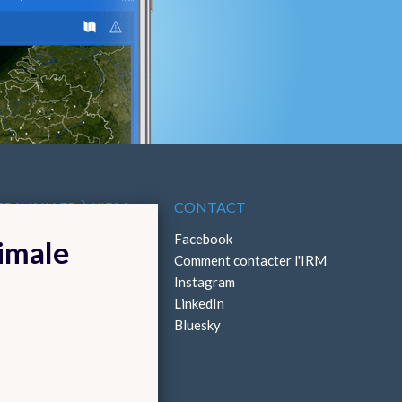
TRAVAILLER À L'IRM
CONTACT
ffres d'emploi
Facebook
timale
Stages
Comment contacter l'IRM
Instagram
LinkedIn
Bluesky