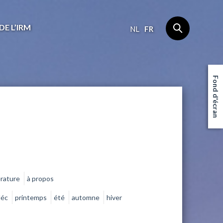
DE L’IRM
NL
FR
Fond d'écran
érature
à propos
déc
printemps
été
automne
hiver