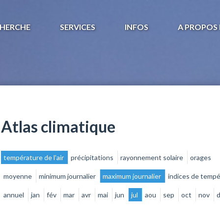
HERCHE
SERVICES
INFOS
A PROPOS 
Atlas climatique
température de l'air
précipitations
rayonnement solaire
orages
moyenne
minimum journalier
maximum journalier
indices de temp
annuel
jan
fév
mar
avr
mai
jun
jul
aou
sep
oct
nov