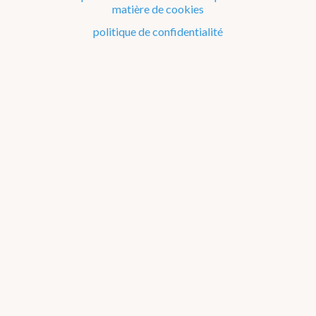
matière de cookies
Le climat de la Belgique mois après mois
politique de confidentialité
Evénements remarquables depuis 1901
Changement climatique en Belgique
Climats dans le monde
Atlas climatique
température de l'air
précipitations
rayonnement solaire
orages
moyenne
minimum journalier
maximum journalier
indices de température
à propos
annuel
jan
fév
mar
avr
mai
jun
jul
aou
sep