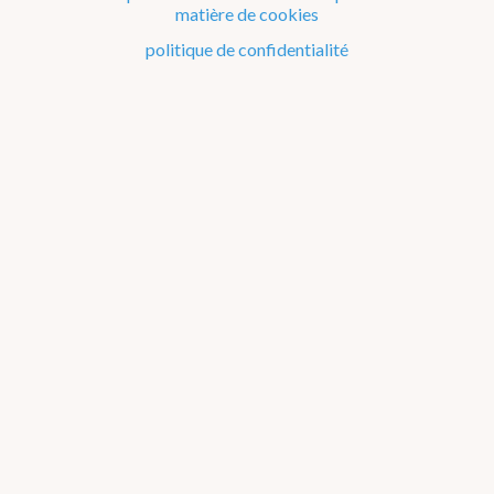
matière de cookies
Le climat de la Belgique mois après mois
politique de confidentialité
Evénements remarquables depuis 1901
Changement climatique en Belgique
Climats dans le monde
Atlas climatique
température de l'air
précipitations
rayonnement solaire
orages
moyenne
minimum journalier
maximum journalier
indices de température
à propos
annuel
jan
fév
mar
avr
mai
jun
jul
aou
sep