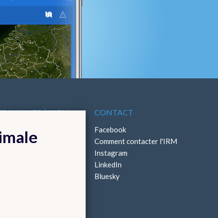
TRAVAILLER À L'IRM
CONTACT
ffres d'emploi
Facebook
timale
Stages
Comment contacter l'IRM
Instagram
LinkedIn
Bluesky