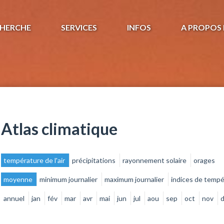
HERCHE
SERVICES
INFOS
A PROPOS 
Atlas climatique
température de l'air
précipitations
rayonnement solaire
orages
moyenne
minimum journalier
maximum journalier
indices de temp
annuel
jan
fév
mar
avr
mai
jun
jul
aou
sep
oct
nov