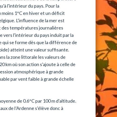
qu'à l'intérieur du pays. Pour la
moins 1°C en hiver et un déficit
lgique. L'influence de la mer est
t des températures journalières
vers l'intérieur du pays induit par la
e qui se forme dès que la différence de
oide) atteint une valeur suffisante.
s la zone littorale les valeurs de
 20 km où son action s'ajoute à celle de
a pression atmosphérique à grande
uable par vent faible à grande échelle
moyenne de 0.6°C par 100 m d'altitude.
eaux de l’Ardenne s'élève donc à