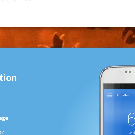
tion
rage
ar