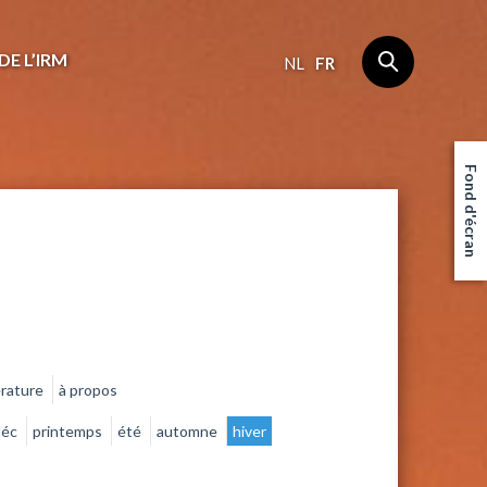
DE L’IRM
NL
FR
Fond d'écran
érature
à propos
déc
printemps
été
automne
hiver