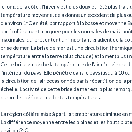
le long de la côte : l'hiver y est plus doux et l'été plus frais 
température moyenne, cela donne un excédent de plus ou 
d'environ 1°C en été, par rapport à la basse et moyenne Be
particulièrement marquée pour les normales de mai à aoû
maximales, qui présentent un important gradient de la côte 
brise de mer. La brise de mer est une circulation thermiqu
température entre la terre (plus chaude) et la mer (plus fr
Cette brise empêche la température de l'air d'atteindre dan
l'intérieur du pays. Elle pénètre dans le pays jusqu'à 10 ou
la circulation de l'air occasionnée par la répartition de l
échelle. L'activité de cette brise de mer est la plus remarq
durant les périodes de fortes températures.
La région côtière mise à part, la température diminue en 
La différence moyenne entre les plaines et les hauts plat
environ 3°C.