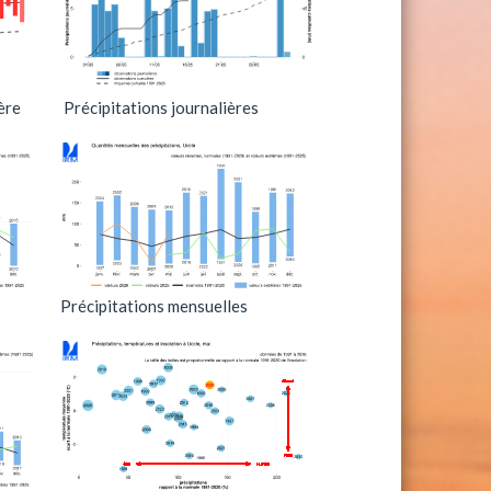
ère
Précipitations journalières
Précipitations mensuelles