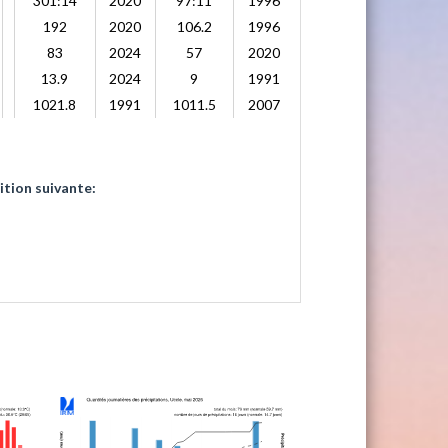
301:14
2020
97:11
1996
192
2020
106.2
1996
83
2024
57
2020
13.9
2024
9
1991
1021.8
1991
1011.5
2007
ition suivante: