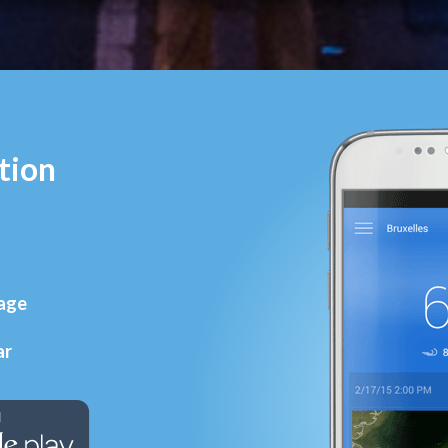
tion
rage
ar