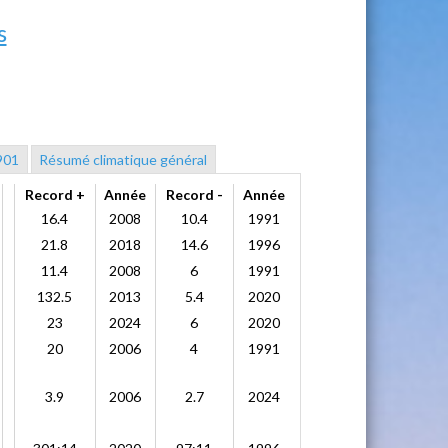
s
901
Résumé climatique général
Record +
Année
Record -
Année
16.4
2008
10.4
1991
21.8
2018
14.6
1996
11.4
2008
6
1991
132.5
2013
5.4
2020
23
2024
6
2020
20
2006
4
1991
3.9
2006
2.7
2024