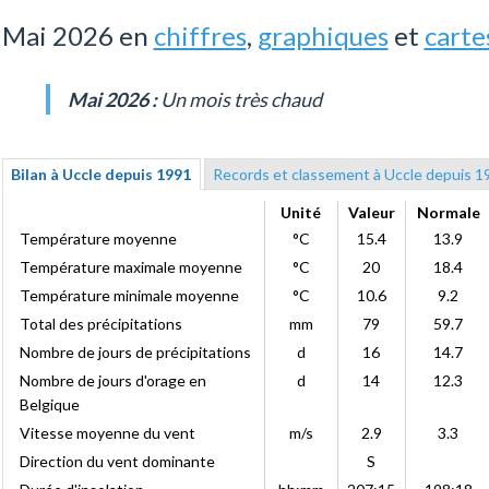
Mai 2026 en
chiffres
,
graphiques
et
carte
Mai 2026 :
Un mois très chaud
Bilan à Uccle depuis 1991
Records et classement à Uccle depuis 1
Unité
Valeur
Normale
Température moyenne
°C
15.4
13.9
Température maximale moyenne
°C
20
18.4
Température minimale moyenne
°C
10.6
9.2
Total des précipitations
mm
79
59.7
Nombre de jours de précipitations
d
16
14.7
Nombre de jours d'orage en
d
14
12.3
Belgique
Vitesse moyenne du vent
m/s
2.9
3.3
Direction du vent dominante
S