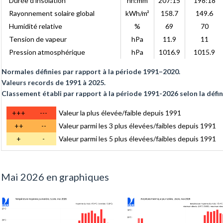
Durée d'insolation
hh:mm
207:15
198:18
Rayonnement solaire global
kWh/m²
158.7
149.6
Humidité relative
%
69
70
Tension de vapeur
hPa
11.9
11
Pression atmosphérique
hPa
1016.9
1015.9
Normales définies par rapport à la période 1991–2020.
Valeurs records de 1991 à 2025.
Classement établi par rapport à la période 1991-2026 selon la défin
+++
---
Valeur la plus élevée/faible depuis 1991
++
--
Valeur parmi les 3 plus élevées/faibles depuis 1991
+
-
Valeur parmi les 5 plus élevées/faibles depuis 1991
Mai 2026 en graphiques