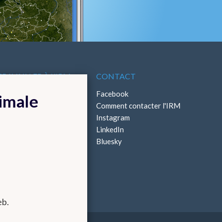
TRAVAILLER À L'IRM
CONTACT
ffres d'emploi
Facebook
timale
Stages
Comment contacter l'IRM
Instagram
LinkedIn
Bluesky
eb.