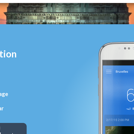
tion
rage
ar