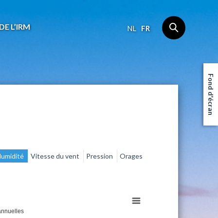
DE L’IRM
NL
FR
Fond d'écran
umidité
Vitesse du vent
Pression
Orages
nnuelles