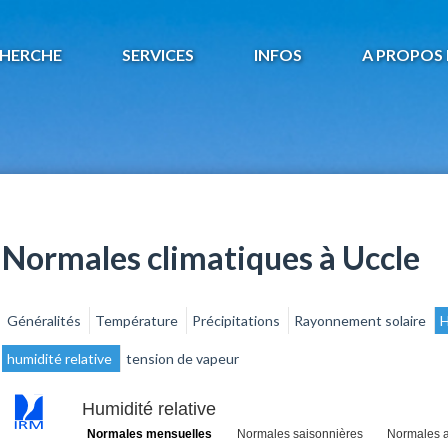
HERCHE
SERVICES
INFOS
A PROPOS 
Normales climatiques à Uccle
Généralités
Température
Précipitations
Rayonnement solaire
H
humidité relative
tension de vapeur
Humidité relative
Normales mensuelles
Normales saisonnières
Normales a