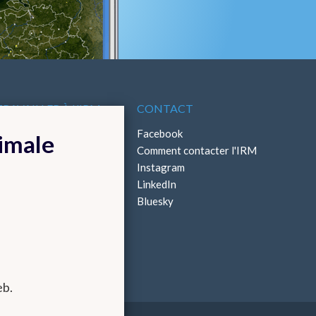
TRAVAILLER À L'IRM
CONTACT
ffres d'emploi
Facebook
timale
Stages
Comment contacter l'IRM
Instagram
LinkedIn
Bluesky
eb.