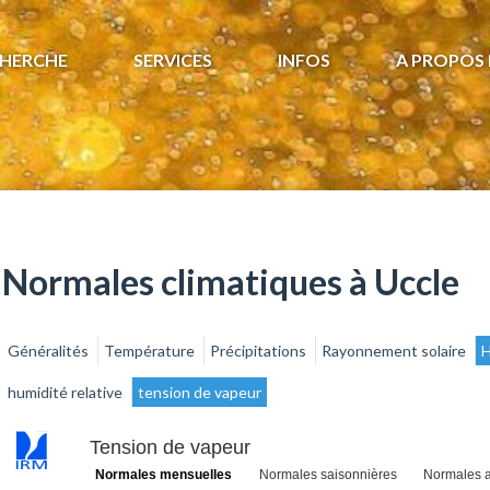
HERCHE
SERVICES
INFOS
A PROPOS 
Normales climatiques à Uccle
Généralités
Température
Précipitations
Rayonnement solaire
H
humidité relative
tension de vapeur
Tension de vapeur
Normales mensuelles
Normales saisonnières
Normales a