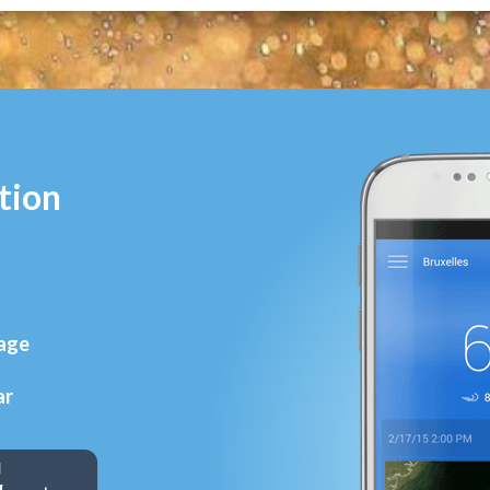
tion
rage
ar