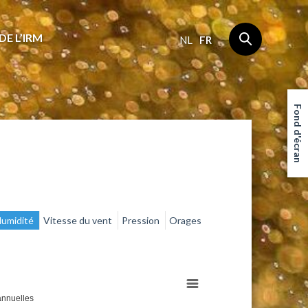
DE L’IRM
NL
FR
Fond d'écran
umidité
Vitesse du vent
Pression
Orages
nnuelles