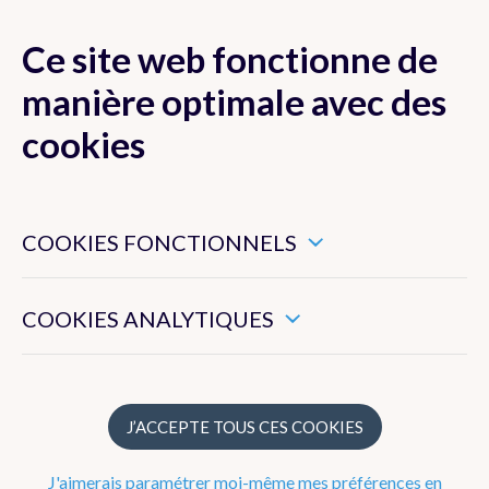
Ce site web fonctionne de
MENU
manière optimale avec des
cookies
Ces cookies sont nécessaires pour veiller au bon
Actualité
fonctionnement de ce site web.
COOKIES FONCTIONNELS
Newsletter
Ils nous permettent de mesurer l’utilisation générale de ce
site web.
COOKIES ANALYTIQUES
Dico Météo
FAQ
J’ACCEPTE TOUS CES COOKIES
Radar
J'aimerais paramétrer moi-même mes préférences en