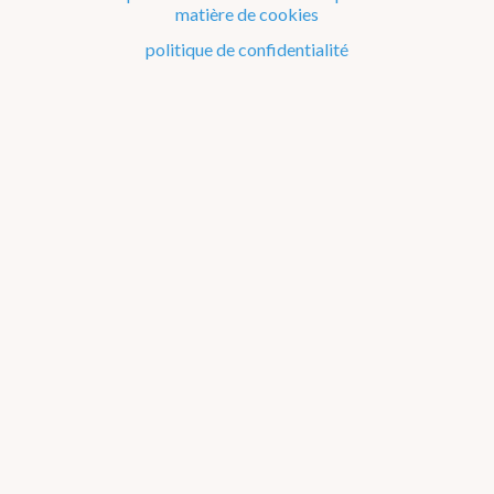
Le temps en Belgique
matière de cookies
Comment se protéger contre...
politique de confidentialité
Phénomènes météorologiques
Phénomènes particuliers
Produits et services
Je cherche des informations sur...
Mesures et unités de mesure
Questions à propos de l'IRM
Publications
Matériel éducatif sur la météo et le climat