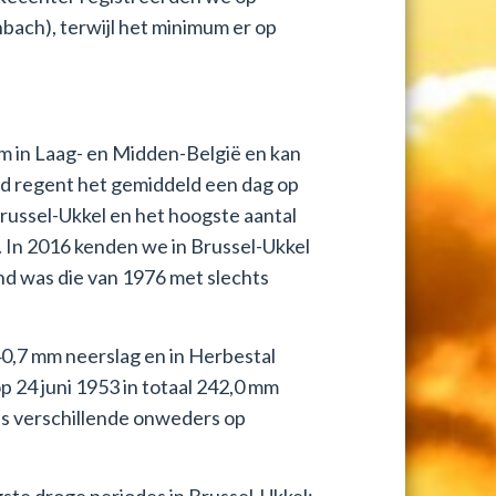
bach), terwijl het minimum er op
mm in Laag- en Midden-België en kan
d regent het gemiddeld een dag op
Brussel-Ukkel en het hoogste aantal
. In 2016 kenden we in Brussel-Ukkel
d was die van 1976 met slechts
40,7 mm neerslag en in Herbestal
 24 juni 1953 in totaal 242,0 mm
ens verschillende onweders op
ste droge periodes in Brussel-Ukkel: