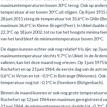
maximumtemperaturen boven 30°C terug. Ook op andere p
temperatuur al ver boven 30°C uit stijgen. Op 8 juni 1915
28 juni 2011 steeg de temperatuur tot 35,6°C in Ghlin (B
maximum 36,6°C in Kleine-Brogel (Peer). In Ukkel daald
22,3°C op 18 juni 2002, tot nu toe het hoogste minima hier
van het land bleef de minimumtemperatuur boven 20°C.
De dagen kunnen echter ook nog relatief fris zijn: op 3 j
maximumtemperatuur slechts 9,7°C in Ukkel. In de Ardenn
valleien, kan het deze maand nog vriezen. Op 1 juni 1975
Rochefort en op 21 juni 1964, de eerste dag van de astro
0,6°C in Virton en tot –0,5°C in Botrange (Weismes). Ook 
temperatuur nog tot –0,1°C in Elsenborn (Bütgenbach).
Binnen de maand kunnen er ook nog grote temperatuurver
Rochefort op 12 juni 1964 een maximum geregistreerd van
21 juni 1964, de minimumtemperatuur daalde tot –0,3°C.