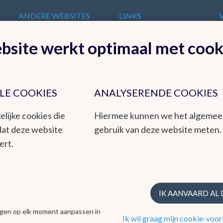
ANDERE WEBSITES
LINKS
VAN HET KMI
t
Europese
bsite werkt optimaal met cook
KMI in Dourbes
meteorologische
Radar
diensten
Ozon
Internationale
Remote Sensing
organisaties
Climate Dynamics
LE COOKIES
ANALYSERENDE COOKIES
Nationale organisaties
Hydroland
Federale
elijke cookies die
Hiermee kunnen we het algeme
Wetenschappelijke
dat deze website
gebruik van deze website meten.
Instellingen
ert.
t een betrouwbare dienstverlening aan het publiek en de overheden,
teit. Het KMI is een instituut dat ook milieu-uitdagingen integreert
IK AANVAARD AL
ing via zijn kwaliteitsmanagementsysteem volgens de ISO9001-norm.
ingen op elk moment aanpassen in
Ik wil graag mijn cookie-voor