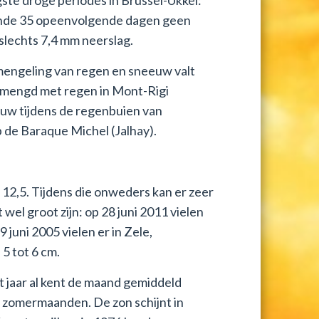
durende 35 opeenvolgende dagen geen
r slechts 7,4 mm neerslag.
mengeling van regen en sneeuw valt
ermengd met regen in Mont-Rigi
eeuw tijdens de regenbuien van
op de Baraque Michel (Jalhay).
12,5. Tijdens die onweders kan er zeer
 wel groot zijn: op 28 juni 2011 vielen
juni 2005 vielen er in Zele,
5 tot 6 cm.
 jaar al kent de maand gemiddeld
 zomermaanden. De zon schijnt in