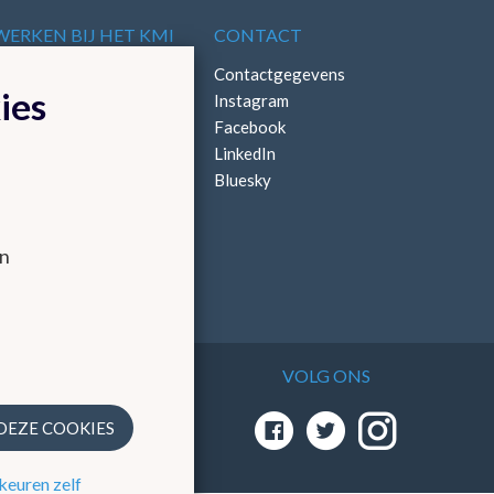
WERKEN BIJ HET KMI
CONTACT
Vacatures
Contactgegevens
ies
Stages
Instagram
Facebook
LinkedIn
Bluesky
en
VOLG ONS
 via
 DEZE COOKIES
keuren zelf