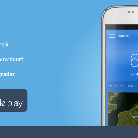
reik
jouw buurt
gradar