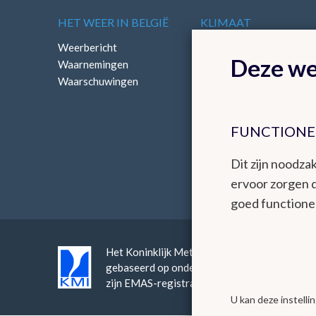
HET WEER IN BELGIË
KLIMAAT
Weerbericht
Klimatologisch overzich
Deze we
Waarnemingen
Klimatologische kaarten
Waarschuwingen
FUNCTIONE
Dit zijn noodzak
ervoor zorgen 
goed functione
Het Koninklijk Meteorologisch Instituut bied
gebaseerd op onderzoek, innovatie en continuï
zijn EMAS-registratie en continue verbeter
U kan deze instell