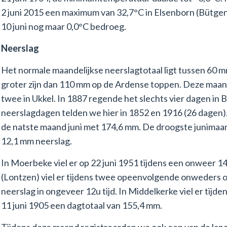
2 juni 2015 een maximum van 32,7°C in Elsenborn (Bütgen
10 juni nog maar 0,0°C bedroeg.
Neerslag
Het normale maandelijkse neerslagtotaal ligt tussen 60 
groter zijn dan 110 mm op de Ardense toppen. Deze maan
twee in Ukkel. In 1887 regende het slechts vier dagen in 
neerslagdagen telden we hier in 1852 en 1916 (26 dagen)
de natste maand juni met 174,6 mm. De droogste junimaan
12,1 mm neerslag.
In Moerbeke viel er op 22 juni 1951 tijdens een onweer 1
(Lontzen) viel er tijdens twee opeenvolgende onweders op
neerslag in ongeveer 12u tijd. In Middelkerke viel er tijd
11 juni 1905 een dagtotaal van 155,4 mm.
Tijdens deze maand registreerden we ook een van de lang