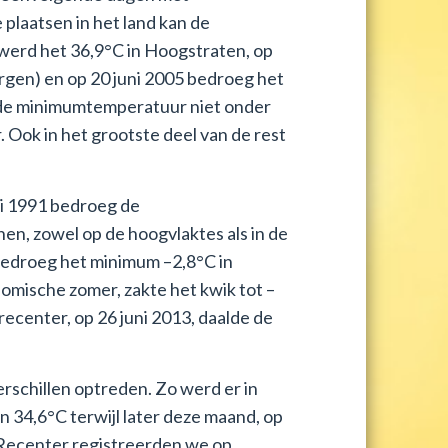
laatsen in het land kan de
 werd het 36,9°C in Hoogstraten, op
ergen) en op 20 juni 2005 bedroeg het
e de minimumtemperatuur niet onder
. Ook in het grootste deel van de rest
uni 1991 bedroeg de
en, zowel op de hoogvlaktes als in de
 bedroeg het minimum –2,8°C in
nomische zomer, zakte het kwik tot –
recenter, op 26 juni 2013, daalde de
schillen optreden. Zo werd er in
 34,6°C terwijl later deze maand, op
 Recenter registreerden we op