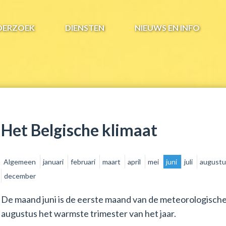
DERZOEK
DIENSTEN
NIEUWS EN INFO
Het Belgische klimaat
Algemeen
januari
februari
maart
april
mei
juni
juli
august
december
De maand juni is de eerste maand van de meteorologische
augustus het warmste trimester van het jaar.