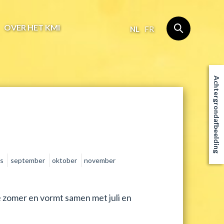
OVER HET KMI
NL
FR
Achtergrondafbeelding
us
september
oktober
november
 zomer en vormt samen met juli en