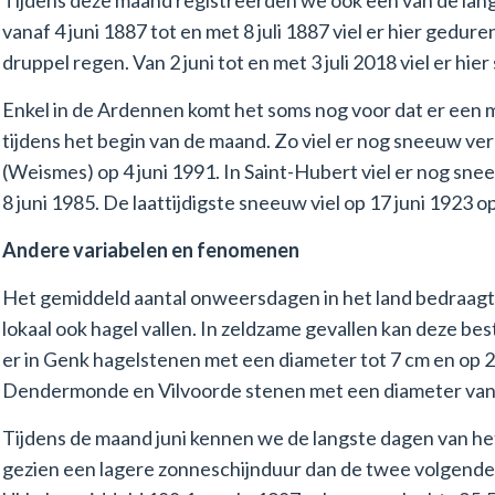
vanaf 4 juni 1887 tot en met 8 juli 1887 viel er hier ge
druppel regen. Van 2 juni tot en met 3 juli 2018 viel er hie
Enkel in de Ardennen komt het soms nog voor dat er een 
tijdens het begin van de maand. Zo viel er nog sneeuw v
(Weismes) op 4 juni 1991. In Saint-Hubert viel er nog sn
8 juni 1985. De laattijdigste sneeuw viel op 17 juni 1923 
Andere variabelen en fenomenen
Het gemiddeld aantal onweersdagen in het land bedraagt 
lokaal ook hagel vallen. In zeldzame gevallen kan deze best
er in Genk hagelstenen met een diameter tot 7 cm en op 29 
Dendermonde en Vilvoorde stenen met een diameter van 
Tijdens de maand juni kennen we de langste dagen van het
gezien een lagere zonneschijnduur dan de twee volgende