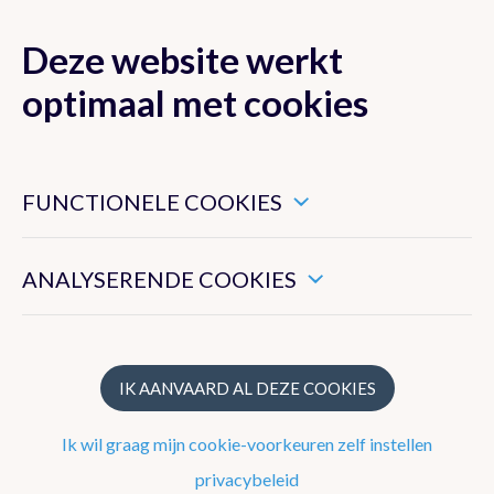
Deze website werkt
MENU
optimaal met cookies
Dit zijn noodzakelijke cookies die ervoor zorgen dat deze
website goed functioneert.
FUNCTIONELE COOKIES
Klimaat van België
Hiermee kunnen we het algemeen gebruik van deze website
meten.
ANALYSERENDE COOKIES
Recente waarnemingen te Ukkel
Klimatologisch overzicht
Klimatologische kaarten
IK AANVAARD AL DEZE COOKIES
Klimaatnormalen te Ukkel
Ik wil graag mijn cookie-voorkeuren zelf instellen
Klimaatatlas
privacybeleid
Klimaat in uw gemeente