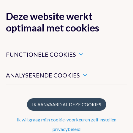
Deze website werkt
MENU
optimaal met cookies
Dit zijn noodzakelijke cookies die ervoor zorgen dat deze
website goed functioneert.
FUNCTIONELE COOKIES
Klimaat van België
Hiermee kunnen we het algemeen gebruik van deze website
meten.
ANALYSERENDE COOKIES
Recente waarnemingen te Ukkel
Klimatologisch overzicht
Klimatologische kaarten
IK AANVAARD AL DEZE COOKIES
Klimaatnormalen te Ukkel
Ik wil graag mijn cookie-voorkeuren zelf instellen
Klimaatatlas
privacybeleid
Klimaat in uw gemeente