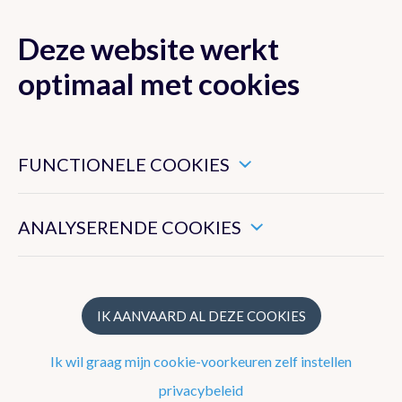
Deze website werkt
MENU
optimaal met cookies
Dit zijn noodzakelijke cookies die ervoor zorgen dat deze
website goed functioneert.
FUNCTIONELE COOKIES
Klimaat van België
Hiermee kunnen we het algemeen gebruik van deze website
meten.
ANALYSERENDE COOKIES
Recente waarnemingen te Ukkel
Klimatologisch overzicht
Klimatologische kaarten
IK AANVAARD AL DEZE COOKIES
Klimaatnormalen te Ukkel
Ik wil graag mijn cookie-voorkeuren zelf instellen
Klimaatatlas
privacybeleid
Klimaat in uw gemeente