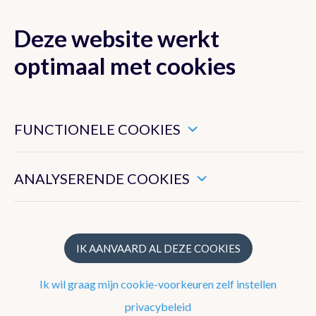
Deze website werkt
MENU
optimaal met cookies
Dit zijn noodzakelijke cookies die ervoor zorgen dat deze
website goed functioneert.
FUNCTIONELE COOKIES
Klimaat van België
Hiermee kunnen we het algemeen gebruik van deze website
meten.
ANALYSERENDE COOKIES
Recente waarnemingen te Ukkel
Klimatologisch overzicht
Klimatologische kaarten
IK AANVAARD AL DEZE COOKIES
Klimaatnormalen te Ukkel
Ik wil graag mijn cookie-voorkeuren zelf instellen
Klimaatatlas
privacybeleid
Klimaat in uw gemeente