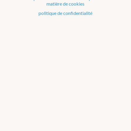
matière de cookies
Le climat de la Belgique mois après mois
politique de confidentialité
Evénements remarquables depuis 1901
Changement climatique en Belgique
Climats dans le monde
Bilans climatologiques de 2011 à 2015
2026
2025
2024
2023
2022
2021
2016-2020
2011-2015
2006-2010
2002-2005
A propos des
graphiques
2011
2012
2013
2014
2015
Janvier
Février
Mars
Avril
Mai
Juin
Juillet
Août