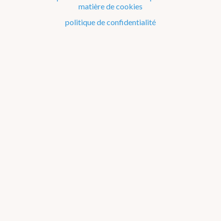
matière de cookies
Le climat de la Belgique mois après mois
politique de confidentialité
Evénements remarquables depuis 1901
Changement climatique en Belgique
Climats dans le monde
Bilans climatologiques de 2011 à 2015
2026
2025
2024
2023
2022
2021
2016-2020
2011-2015
2006-2010
2002-2005
A propos des
graphiques
2011
2012
2013
2014
2015
Janvier
Février
Mars
Avril
Mai
Juin
Juillet
Août