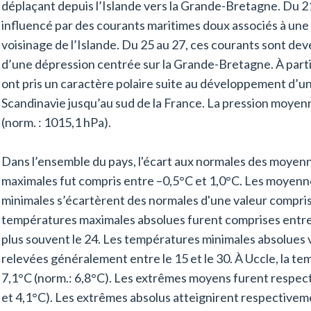
déplaçant depuis l’Islande vers la Grande-Bretagne. Du 21
influencé par des courants maritimes doux associés à une
voisinage de l’Islande. Du 25 au 27, ces courants sont de
d’une dépression centrée sur la Grande-Bretagne. À partir
ont pris un caractère polaire suite au développement d’u
Scandinavie jusqu’au sud de la France. La pression moyen
(norm. : 1015,1 hPa).
Dans l’ensemble du pays, l'écart aux normales des moye
maximales fut compris entre –0,5°C et 1,0°C. Les moyen
minimales s’écartèrent des normales d'une valeur compris
températures maximales absolues furent comprises entre 
plus souvent le 24. Les températures minimales absolues 
relevées généralement entre le 15 et le 30. À Uccle, la 
7,1°C (norm.: 6,8°C). Les extrêmes moyens furent respect
et 4,1°C). Les extrêmes absolus atteignirent respectivemen