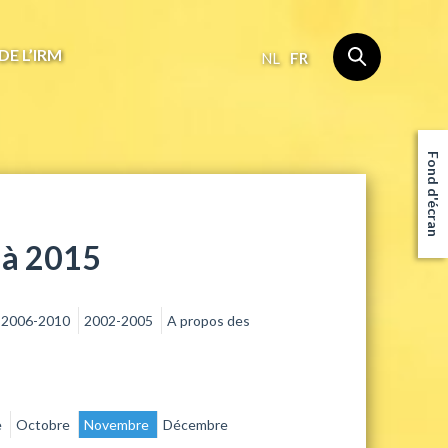
DE L’IRM
NL
FR
Fond d'écran
 à 2015
2006-2010
2002-2005
A propos des
e
Octobre
Novembre
Décembre