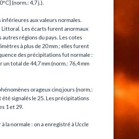
°C] (norm.: 4,7 j.).
 inférieures aux valeurs normales.
 Littoral. Les écarts furent anormaux
 autres régions du pays. Les cotes
imètres à plus de 20 mm ; elles furent
réquence des précipitations fut normale :
ur un total de 44,7 mm (norm.: 76,4 mm
 phénomènes orageux cinq jours (norm.:
ont été signalés le 25. Les précipitations
es 1 et 29.
 à la normale : on a enregistré à Uccle