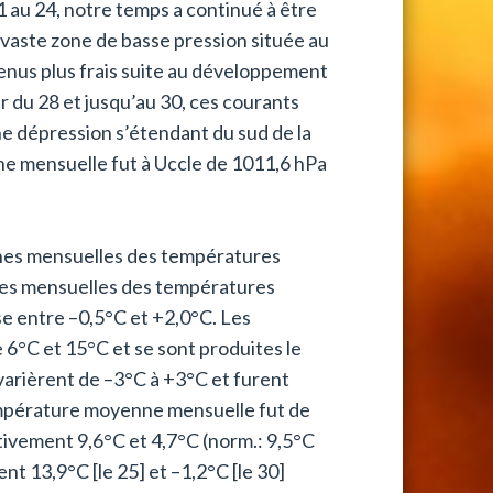
 au 24, notre temps a continué à être
 vaste zone de basse pression située au
venus plus frais suite au développement
 du 28 et jusqu’au 30, ces courants
ne dépression s’étendant du sud de la
ne mensuelle fut à Uccle de 1011,6 hPa
nnes mensuelles des températures
nes mensuelles des températures
e entre –0,5°C et +2,0°C. Les
6°C et 15°C et se sont produites le
varièrent de –3°C à +3°C et furent
température moyenne mensuelle fut de
ivement 9,6°C et 4,7°C (norm.: 9,5°C
t 13,9°C [le 25] et –1,2°C [le 30]