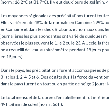
(norm.: 16,2°C et 1,7°C). Il y eut deux jours de gel [min. < 0
Les moyennes régionales des précipitations furent toutes
Elles varièrent de 48% de la normale en Campine à 99% au
en Campine et dans les deux Brabants et normaux dans les
journalières les plus abondantes ont varié de quelques mill
observées le plus souvent le 1, le 2 ou le 23. À Uccle, la f
on a recueilli de l’eau au pluviomètre pendant 18 jours po
en 19 jours)
Dans le pays, les précipitations furent accompagnées de
3 j.) : les 1, 2, 4, 5 et 6. Des dégâts dus à la force du vent 
dans le pays furent en tout ou en partie de neige 2 jours : l
Le total mensuel de la durée d’ensoleillement fut inférieur
49 h 58 min de soleil (norm.: 66 h).