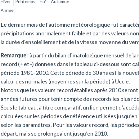
Hiver
Printemps
Eté
Automne
Année
Le dernier mois de l’automne météorologique fut caractér
précipitations anormalement faible et par des valeurs n
la durée d'ensoleillement et de la vitesse moyenne du vent
Remarque :
à partir du bilan climatologique mensuel de jan
record (+ et -) données dans le tableau ci-dessous sont ca
période 1981–2010. Cette période de 30 ans est la nouvel
calcul des normales (moyennes sur la période) à Uccle.
Notons que les valeurs record établies après 2010 seront
années futures pour tenir compte des records les plus ré
Sous le tableau, à titre comparatif, un lien permet d’acc
calculées sur les périodes de référence utilisées jusqu’en
selon les paramètres. Pour les valeurs record, les périod
départ, mais se prolongeaient jusqu’en 2010.