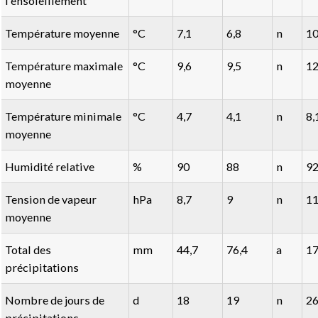
l'ensoleillement
Température moyenne
°C
7,1
6,8
n
10
Température maximale
°C
9,6
9,5
n
12
moyenne
Température minimale
°C
4,7
4,1
n
8,
moyenne
Humidité relative
%
90
88
n
9
Tension de vapeur
hPa
8,7
9
n
11
moyenne
Total des
mm
44,7
76,4
a
17
précipitations
Nombre de jours de
d
18
19
n
2
précipitations