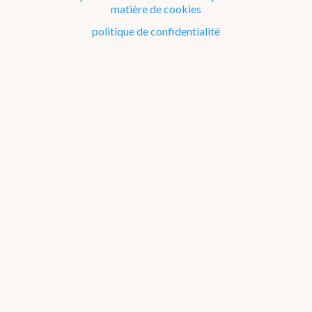
matière de cookies
Le climat de la Belgique mois après mois
politique de confidentialité
Evénements remarquables depuis 1901
Changement climatique en Belgique
Climats dans le monde
Bilans climatologiques de 2011 à 2015
2026
2025
2024
2023
2022
2021
2016-2020
2011-2015
2006-2010
2002-2005
A propos des
graphiques
2011
2012
2013
2014
2015
Janvier
Février
Mars
Avril
Mai
Juin
Juillet
Août