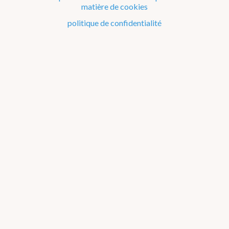
matière de cookies
Le climat de la Belgique mois après mois
politique de confidentialité
Evénements remarquables depuis 1901
Changement climatique en Belgique
Climats dans le monde
Bilans climatologiques de 2011 à 2015
2026
2025
2024
2023
2022
2021
2016-2020
2011-2015
2006-2010
2002-2005
A propos des
graphiques
2011
2012
2013
2014
2015
Janvier
Février
Mars
Avril
Mai
Juin
Juillet
Août