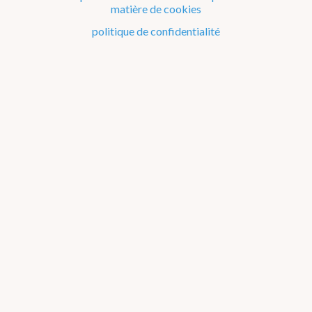
matière de cookies
Le climat de la Belgique mois après mois
politique de confidentialité
Evénements remarquables depuis 1901
Changement climatique en Belgique
Climats dans le monde
1911-1920
Liste des événements remarquables
par type d'événement
par décennie
par région
par
mois
par saison
1901-1910
1911-1920
1921-1930
1931-1940
1941-
1950
1951-1960
1961-1970
1971-1980
1981-1990