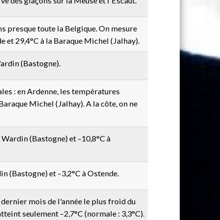
ve des glaçons sur la Meuse et l'Escaut.
ns presque toute la Belgique. On mesure
 et 29,4°C à la Baraque Michel (Jalhay).
ardin (Bastogne).
les : en Ardenne, les températures
Baraque Michel (Jalhay). A la côte, on ne
 Wardin (Bastogne) et –10,8°C à
in (Bastogne) et –3,2°C à Ostende.
dernier mois de l'année le plus froid du
tteint seulement –2,7°C (normale : 3,3°C).