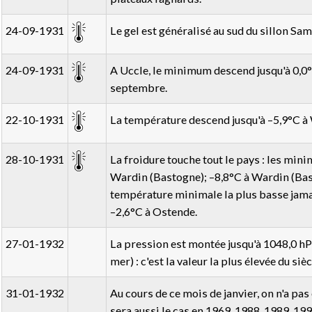
24-09-1931
Le gel est généralisé au sud du sillon S
24-09-1931
A Uccle, le minimum descend jusqu'à 0,0°C
septembre.
22-10-1931
La température descend jusqu'à –5,9°C à
28-10-1931
La froidure touche tout le pays : les mini
Wardin (Bastogne); –8,8°C à Wardin (Bast
température minimale la plus basse jamai
–2,6°C à Ostende.
27-01-1932
La pression est montée jusqu'à 1048,0 hPa
mer) : c'est la valeur la plus élevée du sièc
31-01-1932
Au cours de ce mois de janvier, on n'a pas
sera aussi le cas en 1969, 1988, 1989, 199