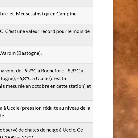
ambre-et-Meuse, ainsi qu'en Campine.
. C'est une valeur record pour le mois de
 Wardin (Bastogne).
ma vont de –9,7°C à Rochefort; –8,8°C à
ogne); –6,8°C à Uccle (c'est la
s mesurée en octobre en cette station) et
 à Uccle (pression réduite au niveau de la
le.
 observé de chutes de neige à Uccle. Ce
0, 1992 et 2002.