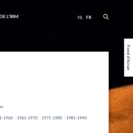
DE L’IRM
NL
FR
Fond d'écran
on
1-1960
1961-1970
1971-1980
1981-1990