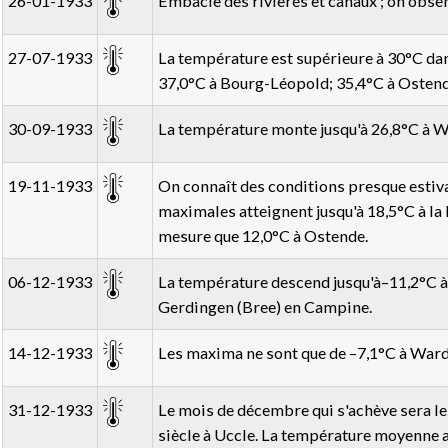
26-01-1933
Embâcle des rivières et canaux ; on obser
27-07-1933
La température est supérieure à 30°C da
37,0°C à Bourg-Léopold; 35,4°C à Ostende
30-09-1933
La température monte jusqu'à 26,8°C à W
19-11-1933
On connaît des conditions presque estiva
maximales atteignent jusqu'à 18,5°C à la 
mesure que 12,0°C à Ostende.
06-12-1933
La température descend jusqu'à–11,2°C à
Gerdingen (Bree) en Campine.
14-12-1933
Les maxima ne sont que de –7,1°C à Ward
31-12-1933
Le mois de décembre qui s'achève sera le 
siècle à Uccle. La température moyenne a