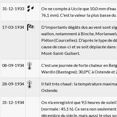
31-12-1933
On ne compte à Uccle que 10,0 mm d'eau s
76,1 mm). C'est la valeur la plus basse d
17-03-1934
D'importants dégâts dus au vent sont sig
wallon, notamment à Binche, Morlanwelz,
Piéton (Courcelles). D'après le type de dé
cause de ceux-ci et se soit déplacée dans 
Mont-Saint-Guibert.
08-09-1934
C'est une journée de forte chaleur en Bel
Wardin (Bastogne); 30,0°C à Ostende et 2
28-09-1934
Il fait très chaud : la température maxima
Ostende.
31-12-1934
On n'a enregistré que 9,5 heures de sole
(normale : 45,1 h). Ce sera non seulement
décembre du siècle, mais aussi le plus s