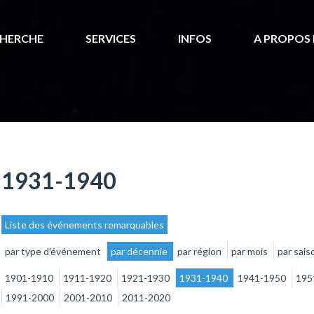
HERCHE
SERVICES
INFOS
A PROPOS 
1931-1940
Liste des événements remarquables
par type d'événement
par décennie
par région
par mois
par sais
1901-1910
1911-1920
1921-1930
1931-1940
1941-1950
195
1991-2000
2001-2010
2011-2020