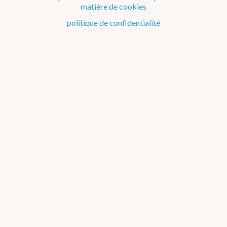
matière de cookies
Le climat de la Belgique mois après mois
politique de confidentialité
Evénements remarquables depuis 1901
Changement climatique en Belgique
Climats dans le monde
1971-1980
Liste des événements remarquables
par type d'événement
par décennie
par région
par
mois
par saison
1901-1910
1911-1920
1921-1930
1931-1940
1941-
1950
1951-1960
1961-1970
1971-1980
1981-1990